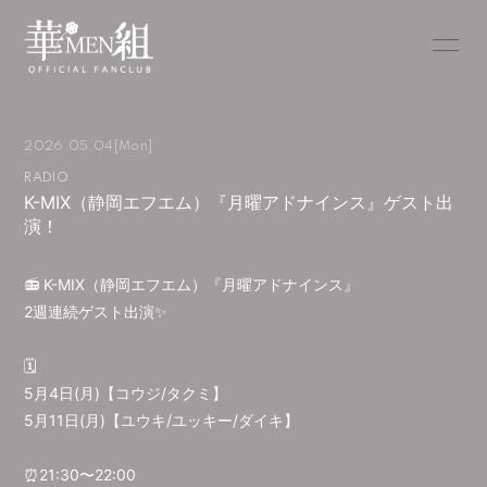
YouTube
NEWS
2026.05.04
[Mon]
SCHEDULE
PROFILE
RADIO
K-MIX（静岡エフエム）『月曜アドナインス』ゲスト出
BLOG
RADIO
演！
DISCOGRAPHY
MOVIE
📻 K-MIX（静岡エフエム）『月曜アドナインス』
2週連続ゲスト出演✨
🗓️
5月4日(月)【コウジ/タクミ】
無料会員登録
ログイン
5月11日(月)【ユウキ/ユッキー/ダイキ】
⏰21:30〜22:00