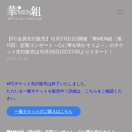
YouTube
NEWS
【FC会員先行販売】12月21日(日)開催「華MEN組〈第
SCHEDULE
PROFILE
11回〉定期コンサート～心に華を咲かそうよ～」のチケ
ット先行販売は10月26日(日)21:00よりスタート！
BLOG
RADIO
2025.10.24
DISCOGRAPHY
MOVIE
※FCチケット先行販売は終了いたしました。
ただいま一般チケットを販売中！
詳細は、こちらをご確認くだ
さい。
無料会員登録
ログイン
一般チケットのご購入はこちら
華MEN組〈第11回〉定期コンサート～心に華を咲かそうよ～