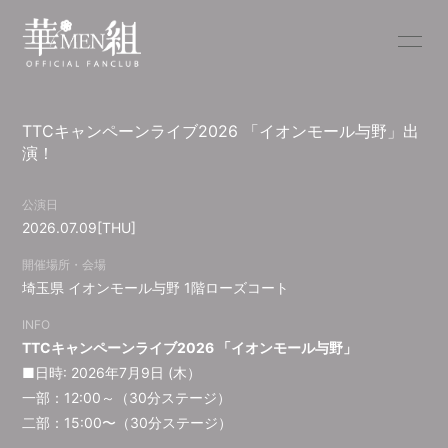
YouTube
NEWS
TTCキャンペーンライブ2026 「イオンモール与野」出
SCHEDULE
PROFILE
演！
BLOG
RADIO
公演日
2026.07.09
[THU]
DISCOGRAPHY
MOVIE
開催場所・会場
埼玉県
イオンモール与野 1階ローズコート
INFO
TTCキャンペーンライブ2026 「イオンモール与野」
無料会員登録
ログイン
■日時: 2026年7月9日 (木）
一部：
12:00～（30分ステージ）
二部：15:00〜
（30分ステージ）