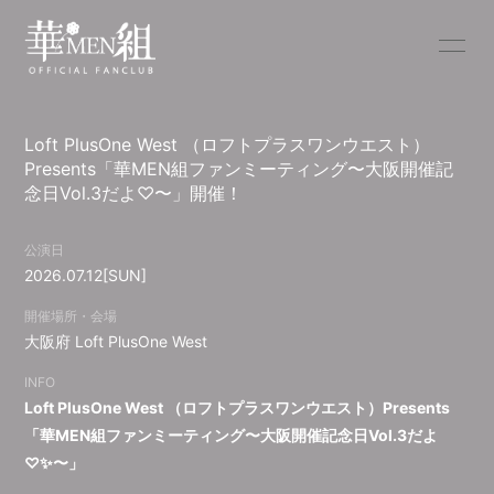
YouTube
NEWS
Loft PlusOne West （ロフトプラスワンウエスト）
SCHEDULE
PROFILE
Presents「華MEN組ファンミーティング〜大阪開催記
念日Vol.3だよ♡〜」開催！
BLOG
RADIO
公演日
DISCOGRAPHY
MOVIE
2026.07.12
[SUN]
開催場所・会場
大阪府
Loft PlusOne West
INFO
無料会員登録
ログイン
Loft PlusOne West （ロフトプラスワンウエスト）Presents
「華MEN組ファンミーティング〜大阪開催記念日Vol.3だよ
♡✨〜」