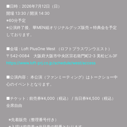
■日時：2026年7月12日（日）
開場 13:30 / 開演 14:30
※60分予定
※公演終了後、華MEN組オリジナルグッズ販売＋特典会を予定
しております。
■会場 : Loft PlusOne West （ロフトプラスワンウエスト）
〒542-0084 大阪府大阪市中央区宗右衛門町2-3 美松ビル3F
https://www.loft-prj.co.jp/schedule/west/access
■公演内容 : 本公演（ファンミーティング）はトークショー中
心のイベントとなります。
■チケット : 前売券¥4,000（税込） / 当日券¥4,500（税込）
全席自由
※先着販売（整理番号付き）
※入場は前売券→当日券の順番となります。