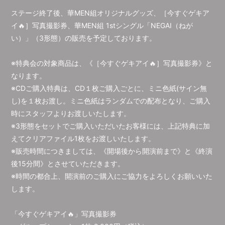
ステージ終了後、華MEN組オリジナルグッズ、［今すぐゲキア
イ🔥］写真撮影券、華MEN組 1stシングル「NEGAI（ねが
い）」（3形態）の販売を予定しております。
※特典会の対象商品は、《［今すぐゲキアイ🔥］写真撮影券》と
なります。
※CDご購入特典は、CD１枚ご購入ごとに、ミニ色紙(サイン無
し)を１枚お渡し。ミニ色紙はランダムでの配布となり、ご購入
時にスタッフよりお渡しいたします。
※3形態をセットでご購入いただいたお客様には、上記特典に加
えてクリアファイル1枚をお渡しいたします。
※販売時間につきましては、《開場後から開演前まで》と《終演
後15分間》とさせていただきます。
※時間の都合上、開演前のご購入にご協力をよろしくお願いいた
します。
「今すぐゲキアイ🔥」写真撮影券